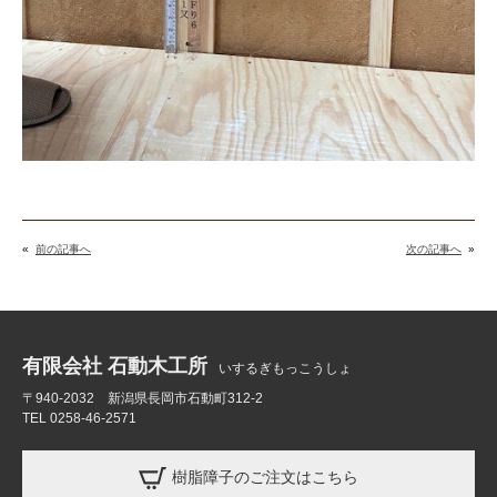
«
前の記事へ
次の記事へ
»
有限会社 石動木工所
いするぎもっこうしょ
〒940-2032 新潟県長岡市石動町312-2
TEL 0258-46-2571
樹脂障子のご注文はこちら