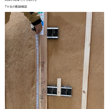
TⅤ台の配線確認