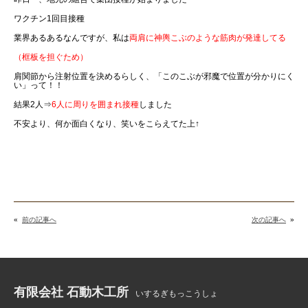
ワクチン1回目接種
業界あるあるなんですが、私は
両肩に神輿こぶのような筋肉が発達してる
（框板を担ぐため）
肩関節から注射位置を決めるらしく、「このこぶが邪魔で位置が分かりにく
い」って！！
結果2人⇒
6人に周りを囲まれ接種
しました
不安より、何か面白くなり、笑いをこらえてた上↑
«
前の記事へ
次の記事へ
»
有限会社 石動木工所
いするぎもっこうしょ