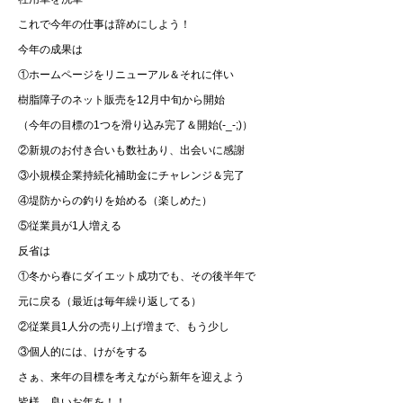
これで今年の仕事は辞めにしよう！
今年の成果は
①ホームページをリニューアル＆それに伴い
樹脂障子のネット販売を12月中旬から開始
（今年の目標の1つを滑り込み完了＆開始(-_-;)）
②新規のお付き合いも数社あり、出会いに感謝
③小規模企業持続化補助金にチャレンジ＆完了
④堤防からの釣りを始める（楽しめた）
⑤従業員が1人増える
反省は
①冬から春にダイエット成功でも、その後半年で
元に戻る（最近は毎年繰り返してる）
②従業員1人分の売り上げ増まで、もう少し
③個人的には、けがをする
さぁ、来年の目標を考えながら新年を迎えよう
皆様、良いお年を！！