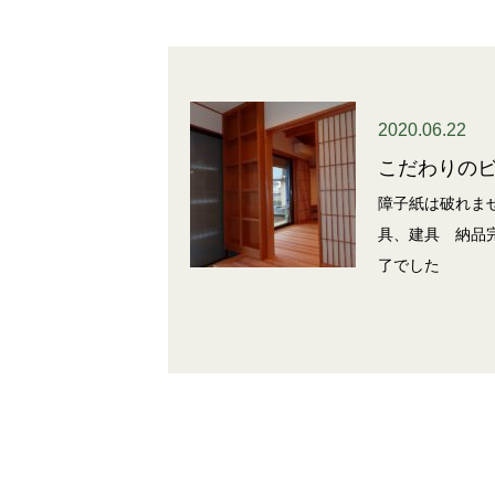
2020.06.22
こだわりの
障子紙は破れませ
具、建具 納品
了でした