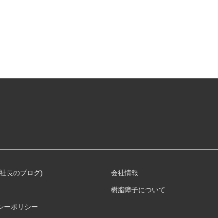
(社長のブログ)
会社情報
樹脂障子について
シーポリシー